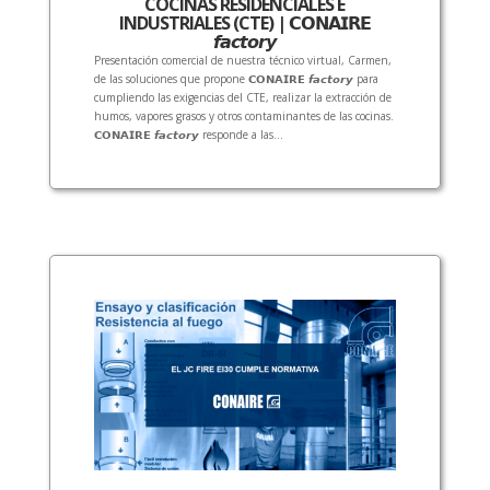
COCINAS RESIDENCIALES E
INDUSTRIALES (CTE) | 𝗖𝗢𝗡𝗔𝗜𝗥𝗘
𝙛𝙖𝙘𝙩𝙤𝙧𝙮
Presentación comercial de nuestra técnico virtual, Carmen,
de las soluciones que propone 𝗖𝗢𝗡𝗔𝗜𝗥𝗘 𝙛𝙖𝙘𝙩𝙤𝙧𝙮 para
cumpliendo las exigencias del CTE, realizar la extracción de
humos, vapores grasos y otros contaminantes de las cocinas.
𝗖𝗢𝗡𝗔𝗜𝗥𝗘 𝙛𝙖𝙘𝙩𝙤𝙧𝙮 responde a las...