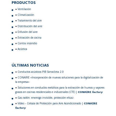
PRODUCTOS
Ventilación
Climatización
Tratamiento del aire
Distribución del aire
Difusión del aire
Extracción de cocina
Contra incendio
Acústica
ÚLTIMAS NOTICIAS
Conductos acústicos PIB Sonoclima 2.0
CONAIRE «Incorporación de nuevas soluciones para la digitalización de
la empresa»
Soluciones en conductos metálicos para la extracción de humos y vapores
grasos en cocinas residenciales e industriales (CTE) | 𝗖𝗢𝗡𝗔𝗜𝗥𝗘 𝙛𝙖𝙘𝙩𝙤𝙧𝙮
Gas radón: enemigo invisible, protección eficaz
Vídeo – Celosía de Protección para Aire Acondicionado | 𝗖𝗢𝗡𝗔𝗜𝗥𝗘
𝙛𝙖𝙘𝙩𝙤𝙧𝙮