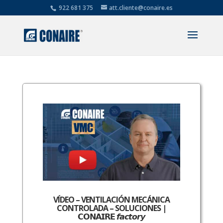
922 681 375
att.cliente@conaire.es
VÍDEO – VENTILACIÓN MECÁNICA
CONTROLADA – SOLUCIONES |
𝗖𝗢𝗡𝗔𝗜𝗥𝗘 𝙛𝙖𝙘𝙩𝙤𝙧𝙮