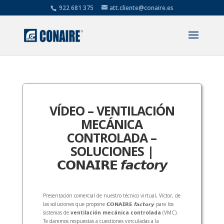
922 681 375
att.cliente@conaire.es
VÍDEO – VENTILACIÓN
MECÁNICA
CONTROLADA –
SOLUCIONES |
𝗖𝗢𝗡𝗔𝗜𝗥𝗘 𝙛𝙖𝙘𝙩𝙤𝙧𝙮
Presentación comercial de nuestro técnico virtual, Víctor, de
las soluciones que propone 𝗖𝗢𝗡𝗔𝗜𝗥𝗘 𝙛𝙖𝙘𝙩𝙤𝙧𝙮 para los
sistemas de
ventilación mecánica controlada
(VMC).
Te daremos respuestas a cuestiones vinculadas a la