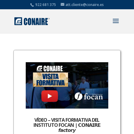
922 681 375
att.cliente@conaire.es
VÍDEO – VISITA FORMATIVA DEL
INSTITUTO FOCAN | 𝗖𝗢𝗡𝗔𝗜𝗥𝗘
𝙛𝙖𝙘𝙩𝙤𝙧𝙮