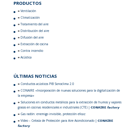
PRODUCTOS
Ventilación
Climatización
Tratamiento del aire
Distribución del aire
Difusión del aire
Extracción de cocina
Contra incendio
Acústica
ÚLTIMAS NOTICIAS
Conductos acústicos PIB Sonoclima 2.0
CONAIRE «Incorporación de nuevas soluciones para la digitalización de
la empresa»
Soluciones en conductos metálicos para la extracción de humos y vapores
grasos en cocinas residenciales e industriales (CTE) | 𝗖𝗢𝗡𝗔𝗜𝗥𝗘 𝙛𝙖𝙘𝙩𝙤𝙧𝙮
Gas radón: enemigo invisible, protección eficaz
Vídeo – Celosía de Protección para Aire Acondicionado | 𝗖𝗢𝗡𝗔𝗜𝗥𝗘
𝙛𝙖𝙘𝙩𝙤𝙧𝙮