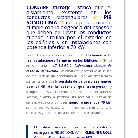
CONAIRE
factory
justifica que el
aislamiento existente en los
conductos rectangulares
PIB
SONOCLIMA
de la propia marca,
cumple con la exigencia del espesor
que deben de llevar los conductos
cuando circulan por el exterior de
los edificios y en instalaciones con
potencia inferior a 70 kW.
Según las instrucciones técnicas del
Reglamento de
las Instalaciones Térmicas en los Edificios
(RITE)
en su apartado
«IT 1.2.4.2.2. Aislamiento térmico de
redes de conductos»
, los conductos y accesorios de la red
de impulsión de aire dispondrán de un aislamiento térmico
suficiente para que la
pérdida de calor no sea mayor
que el 4% de la potencia que transportan
y
siempre que sea suficiente para evitar condensaciones.
Además, cuando la potencia útil nominal a instalar de
generación de calor o frío sea
menor o igual que 70 kW
,
son válidos los espesores mínimos de aislamiento para
conductos y accesorios de la red de impulsión de aire.
El material aislante utilizado en los conductos
rectangulares PIB SONOCLIMA
CLIMLINER ROLL
G1
de 40 mm de espesor cumple RITE.