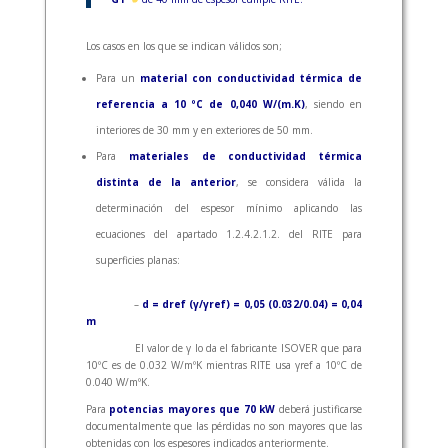
Los casos en los que se indican válidos son;
Para un
material con conductividad térmica de
referencia a 10 ºC de 0,040 W/(m.K)
, siendo en
interiores de 30 mm y en exteriores de 50 mm.
Para
materiales de conductividad térmica
distinta de la anterior
, se considera válida la
determinación del espesor mínimo aplicando las
ecuaciones del apartado 1.2.4.2.1.2. del RITE para
superficies planas:
–
d = dref (γ/γref) = 0,05 (0.032/0.04) = 0,04
m
El valor de γ lo da el fabricante ISOVER que para
10ºC es de 0.032 W/mºK mientras RITE usa γref a 10ºC de
0.040 W/mºK.
Para
potencias mayores que 70 kW
deberá justificarse
documentalmente que las pérdidas no son mayores que las
obtenidas con los espesores indicados anteriormente.