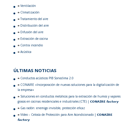
Ventilación
Climatización
Tratamiento del aire
Distribución del aire
Difusión del aire
Extracción de cocina
Contra incendio
Acústica
ÚLTIMAS NOTICIAS
Conductos acústicos PIB Sonoclima 2.0
CONAIRE «Incorporación de nuevas soluciones para la digitalización de
la empresa»
Soluciones en conductos metálicos para la extracción de humos y vapores
grasos en cocinas residenciales e industriales (CTE) | 𝗖𝗢𝗡𝗔𝗜𝗥𝗘 𝙛𝙖𝙘𝙩𝙤𝙧𝙮
Gas radón: enemigo invisible, protección eficaz
Vídeo – Celosía de Protección para Aire Acondicionado | 𝗖𝗢𝗡𝗔𝗜𝗥𝗘
𝙛𝙖𝙘𝙩𝙤𝙧𝙮