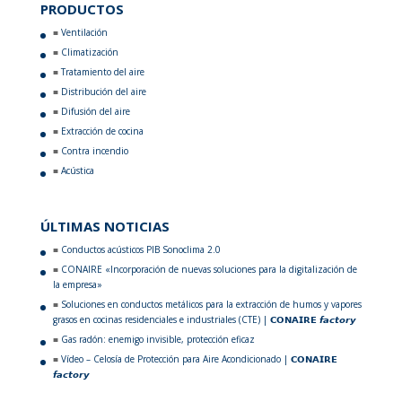
PRODUCTOS
Ventilación
Climatización
Tratamiento del aire
Distribución del aire
Difusión del aire
Extracción de cocina
Contra incendio
Acústica
ÚLTIMAS NOTICIAS
Conductos acústicos PIB Sonoclima 2.0
CONAIRE «Incorporación de nuevas soluciones para la digitalización de
la empresa»
Soluciones en conductos metálicos para la extracción de humos y vapores
grasos en cocinas residenciales e industriales (CTE) | 𝗖𝗢𝗡𝗔𝗜𝗥𝗘 𝙛𝙖𝙘𝙩𝙤𝙧𝙮
Gas radón: enemigo invisible, protección eficaz
Vídeo – Celosía de Protección para Aire Acondicionado | 𝗖𝗢𝗡𝗔𝗜𝗥𝗘
𝙛𝙖𝙘𝙩𝙤𝙧𝙮