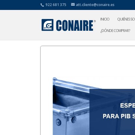
922 681 375
att.cliente@conaire.es
INICIO
QUIÉNES S
¿DÓNDE COMPRAR?