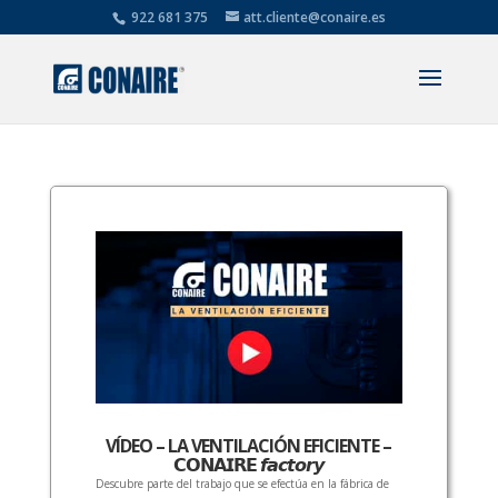
922 681 375
att.cliente@conaire.es
VÍDEO – LA VENTILACIÓN EFICIENTE –
𝗖𝗢𝗡𝗔𝗜𝗥𝗘 𝙛𝙖𝙘𝙩𝙤𝙧𝙮
Descubre parte del trabajo que se efectúa en la fábrica de