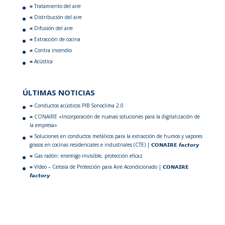
Tratamiento del aire
Distribución del aire
Difusión del aire
Extracción de cocina
Contra incendio
Acústica
ÚLTIMAS NOTICIAS
Conductos acústicos PIB Sonoclima 2.0
CONAIRE «Incorporación de nuevas soluciones para la digitalización de
la empresa»
Soluciones en conductos metálicos para la extracción de humos y vapores
grasos en cocinas residenciales e industriales (CTE) | 𝗖𝗢𝗡𝗔𝗜𝗥𝗘 𝙛𝙖𝙘𝙩𝙤𝙧𝙮
Gas radón: enemigo invisible, protección eficaz
Vídeo – Celosía de Protección para Aire Acondicionado | 𝗖𝗢𝗡𝗔𝗜𝗥𝗘
𝙛𝙖𝙘𝙩𝙤𝙧𝙮