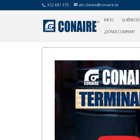
922 681 375
att.cliente@conaire.es
INICIO
QUIÉNES S
¿DÓNDE COMPRAR?