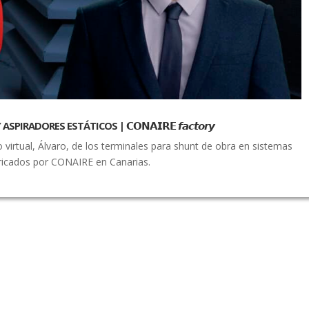
PIRADORES ESTÁTICOS | 𝗖𝗢𝗡𝗔𝗜𝗥𝗘 𝙛𝙖𝙘𝙩𝙤𝙧𝙮
 virtual, Álvaro, de los terminales para shunt de obra en sistemas
bricados por CONAIRE en Canarias.