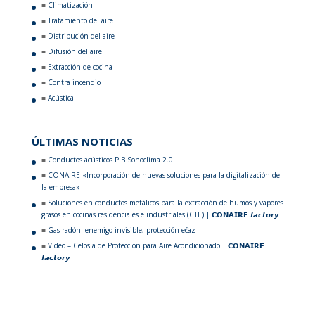
Climatización
Tratamiento del aire
Distribución del aire
Difusión del aire
Extracción de cocina
Contra incendio
Acústica
ÚLTIMAS NOTICIAS
Conductos acústicos PIB Sonoclima 2.0
CONAIRE «Incorporación de nuevas soluciones para la digitalización de
la empresa»
Soluciones en conductos metálicos para la extracción de humos y vapores
grasos en cocinas residenciales e industriales (CTE) | 𝗖𝗢𝗡𝗔𝗜𝗥𝗘 𝙛𝙖𝙘𝙩𝙤𝙧𝙮
Gas radón: enemigo invisible, protección eficaz
Vídeo – Celosía de Protección para Aire Acondicionado | 𝗖𝗢𝗡𝗔𝗜𝗥𝗘
𝙛𝙖𝙘𝙩𝙤𝙧𝙮