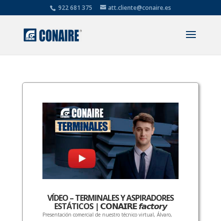
922 681 375
att.cliente@conaire.es
VÍDEO – TERMINALES Y ASPIRADORES
ESTÁTICOS | 𝗖𝗢𝗡𝗔𝗜𝗥𝗘 𝙛𝙖𝙘𝙩𝙤𝙧𝙮
Presentación comercial de nuestro técnico virtual, Álvaro,