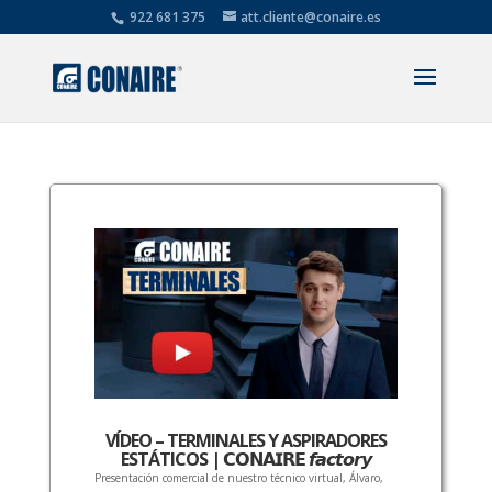
922 681 375
att.cliente@conaire.es
VÍDEO – TERMINALES Y ASPIRADORES
ESTÁTICOS | 𝗖𝗢𝗡𝗔𝗜𝗥𝗘 𝙛𝙖𝙘𝙩𝙤𝙧𝙮
Presentación comercial de nuestro técnico virtual, Álvaro,