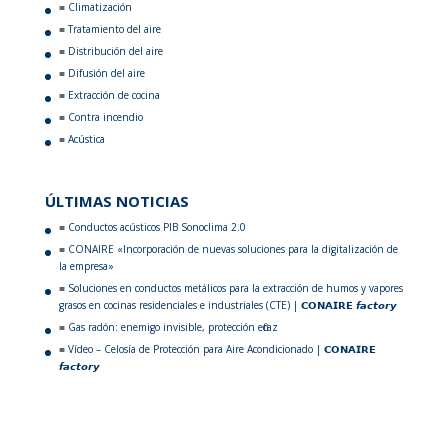
Climatización
Tratamiento del aire
Distribución del aire
Difusión del aire
Extracción de cocina
Contra incendio
Acústica
ÚLTIMAS NOTICIAS
Conductos acústicos PIB Sonoclima 2.0
CONAIRE «Incorporación de nuevas soluciones para la digitalización de
la empresa»
Soluciones en conductos metálicos para la extracción de humos y vapores
grasos en cocinas residenciales e industriales (CTE) | 𝗖𝗢𝗡𝗔𝗜𝗥𝗘 𝙛𝙖𝙘𝙩𝙤𝙧𝙮
Gas radón: enemigo invisible, protección eficaz
Vídeo – Celosía de Protección para Aire Acondicionado | 𝗖𝗢𝗡𝗔𝗜𝗥𝗘
𝙛𝙖𝙘𝙩𝙤𝙧𝙮