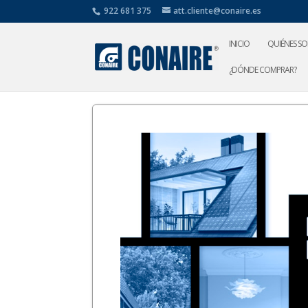
922 681 375
att.cliente@conaire.es
INICIO
QUIÉNES S
¿DÓNDE COMPRAR?