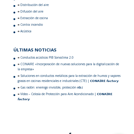
Distribución del aire
Difusión del aire
Extracción de cocina
Contra incendio
Acústica
ÚLTIMAS NOTICIAS
Conductos acústicos PIB Sonoclima 2.0
CONAIRE «Incorporación de nuevas soluciones para la digitalización de
la empresa»
Soluciones en conductos metálicos para la extracción de humos y vapores
grasos en cocinas residenciales e industriales (CTE) | 𝗖𝗢𝗡𝗔𝗜𝗥𝗘 𝙛𝙖𝙘𝙩𝙤𝙧𝙮
Gas radón: enemigo invisible, protección eficaz
Vídeo – Celosía de Protección para Aire Acondicionado | 𝗖𝗢𝗡𝗔𝗜𝗥𝗘
𝙛𝙖𝙘𝙩𝙤𝙧𝙮