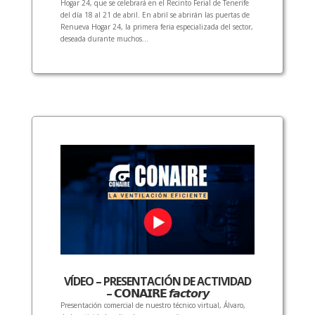
Hogar 24, que se celebrará en el Recinto Ferial de Tenerife
del día 18 al 21 de abril. En abril se abrirán las puertas de
Renueva Hogar 24, la primera feria especializada del sector,
deseada durante muchos...
VÍDEO – PRESENTACIÓN DE ACTIVIDAD
– 𝗖𝗢𝗡𝗔𝗜𝗥𝗘 𝙛𝙖𝙘𝙩𝙤𝙧𝙮
Presentación comercial de nuestro técnico virtual, Álvaro,