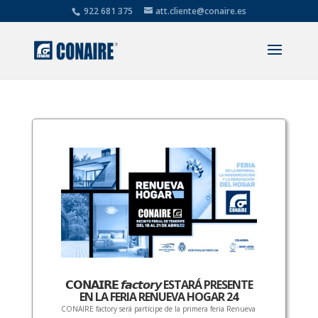
922 681 375
att.cliente@conaire.es
𝗖𝗢𝗡𝗔𝗜𝗥𝗘 𝙛𝙖𝙘𝙩𝙤𝙧𝙮 ESTARÁ PRESENTE
EN LA FERIA RENUEVA HOGAR 24
CONAIRE factory será partícipe de la primera feria Renueva