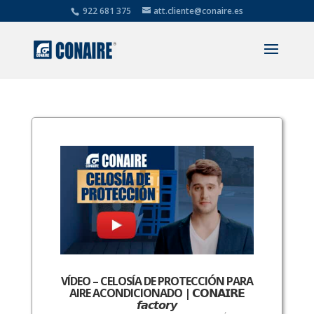
922 681 375
att.cliente@conaire.es
VÍDEO – CELOSÍA DE PROTECCIÓN PARA
AIRE ACONDICIONADO | 𝗖𝗢𝗡𝗔𝗜𝗥𝗘
𝙛𝙖𝙘𝙩𝙤𝙧𝙮