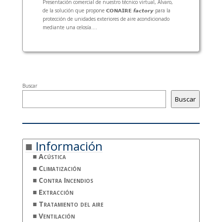
Presentación comercial de nuestro técnico virtual, Álvaro,
de la solución que propone 𝗖𝗢𝗡𝗔𝗜𝗥𝗘 𝙛𝙖𝙘𝙩𝙤𝙧𝙮 para la
protección de unidades exteriores de aire acondicionado
mediante una celosía....
Buscar
Buscar
Información
Acústica
Climatización
Contra Incendios
Extracción
Tratamiento del aire
Ventilación