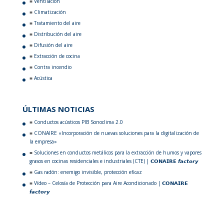
Ventilación
Climatización
Tratamiento del aire
Distribución del aire
Difusión del aire
Extracción de cocina
Contra incendio
Acústica
ÚLTIMAS NOTICIAS
Conductos acústicos PIB Sonoclima 2.0
CONAIRE «Incorporación de nuevas soluciones para la digitalización de
la empresa»
Soluciones en conductos metálicos para la extracción de humos y vapores
grasos en cocinas residenciales e industriales (CTE) | 𝗖𝗢𝗡𝗔𝗜𝗥𝗘 𝙛𝙖𝙘𝙩𝙤𝙧𝙮
Gas radón: enemigo invisible, protección eficaz
Vídeo – Celosía de Protección para Aire Acondicionado | 𝗖𝗢𝗡𝗔𝗜𝗥𝗘
𝙛𝙖𝙘𝙩𝙤𝙧𝙮